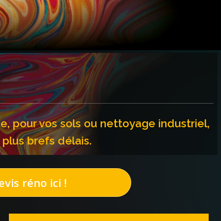
, pour vos sols ou nettoyage industriel,
plus brefs délais.
vis réno ici !